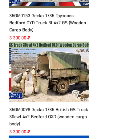
35GM0153 Gecko 1/35 Грузовик
Bedford OYD Truck 3t 4x2 GS (Wooden
Cargo Body)
Цена
3 300,00 ₽
35GM0098 Gecko 1/35 British GS Truck
30cwt 4x2 Bedford OXD (wooden cargo
body)
Цена
3 300,00 ₽