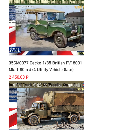
35GM0077 Gecko 1/35 British FV18001
Mk. 1 80in 4x4 Utility Vehicle (late)
Цена
2 450,00 ₽