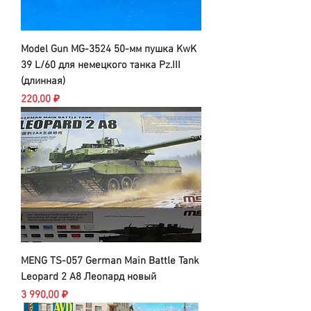
Model Gun MG-3524 50-мм пушка KwK
39 L/60 для немецкого танка Pz.III
(длинная)
Цена
220,00 ₽
MENG TS-057 German Main Battle Tank
Leopard 2 A8 Леопард новый
Цена
3 990,00 ₽