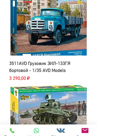
3511AVD Грузовик ЗИЛ-133ГЯ
бортовой - 1/35 AVD Models
Цена
3 290,00 ₽