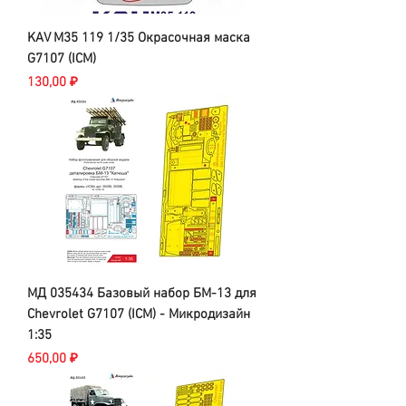
KAV M35 119 1/35 Окрасочная маска
G7107 (ICM)
Цена
130,00 ₽
МД 035434 Базовый набор БМ-13 для
Chevrolet G7107 (ICM) - Микродизайн
1:35
Цена
650,00 ₽