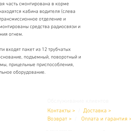
ая часть смонтирована в корме
находятся кабина водителя (слева
-трансмиссионное отделение и
смонтированы средства радиосвязи и
ния огнем.
ти входят пакет из 12 трубчатых
снование, подъемный, поворотный и
ы, прицельные приспособления,
льное оборудование.
Обслуживание клиентов
Контакты >
/
Доставка >
11-232-8685
Возврат
>
/
Оплата и гарантия 
углосуточно
 19:00