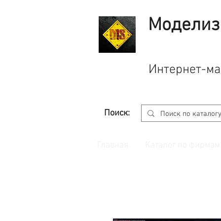
Моделиз
Интернет-ма
Поиск:
Главная
Каталог по фирмам
Принимаем заказы через
сайт
с корзино