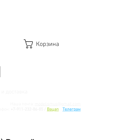
Корзина
 и доставка
Наша почта:
modelismus@gmail.com
ефон:
+7-911-232-86-85 /
Вацап
/
Телеграм