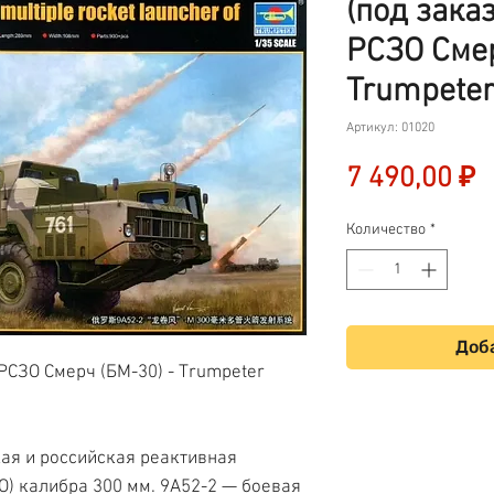
(под зака
РСЗО Смер
Trumpeter
Артикул: 01020
Ц
7 490,00 ₽
Количество
*
Доба
РСЗО Смерч (БМ-30) - Trumpeter
кая и российская реактивная
О) калибра 300 мм. 9А52-2 — боевая