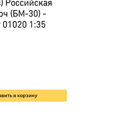
з) Российская
ч (БМ-30) -
 01020 1:35
ена
вить в корзину