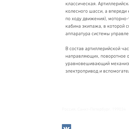
классическая. Артиллерийск
колесного шасси, а впереди 
по ходу движения), моторно
кабина экипажа, в которой 
аппаратура системы управле
В состав артиллерийской час
направляющих, поворотное о
уравновешивающий механизм
электропривод и вспомогате
Свяжитесь с нами
Россия, Санкт-Петербург, 199034
МТС СПб / Viber / WhattsApp: +7-9
Прием интернет-заказов кр
Режим работы: пн-пт 11:00 -