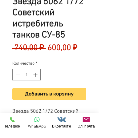
Звезда 5062 1/72
Советский
истребитель
танков СУ-85
Обычная
Спеццена
 740,00 ₽ 
600,00 ₽
цена
Количество
*
Добавить в корзину
Звезда 5062 1/72 Советский
истребитель танков СУ-85
Телефон
WhatsApp
ВКонтакте
Эл. почта