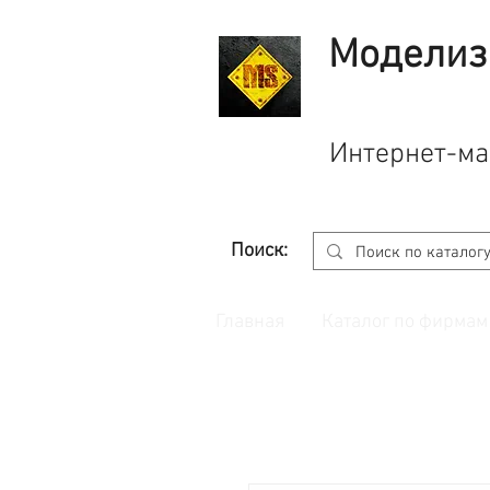
Моделиз
Интернет-ма
Поиск:
Главная
Каталог по фирмам
Принимаем заказы через
сайт
с корзино