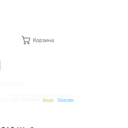
Корзина
 и доставка
Наша почта:
modelismus@gmail.com
ефон:
+7-911-232-86-85 /
Вацап
/
Телеграм