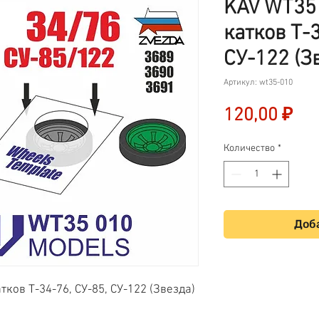
KAV WT35
катков Т-3
СУ-122 (Зв
Артикул: wt35-010
Це
120,00 ₽
Количество
*
Доба
ков Т-34-76, СУ-85, СУ-122 (Звезда)