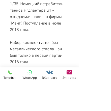
1/35. Немецкий истребитель
танков Ягдпантера G1 -
ожидаемая новинка фирмы
"Менг". Поступление в июле
2018 года.
Набор комплектуется без
металлического ствола - он
был только в первой партии
2018 года.
Телефон
WhatsApp
ВКонтакте
Эл. почта
Еще больше фотографий
новинки можно найти в
нашей
группе
в "ВКонтакте"
(подписывайтесь на новости):
ОБЗОР НАБОРА