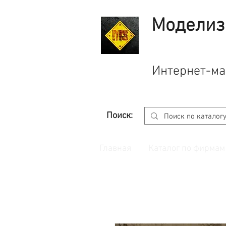
Моделиз
Интернет-ма
Поиск:
Главная
Каталог по фирмам
Принимаем заказы через
сайт
с корзино