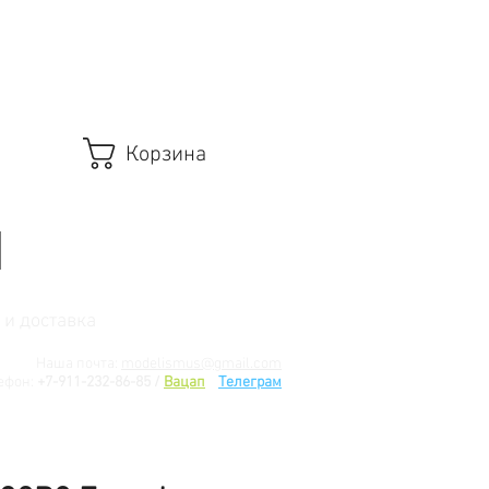
Корзина
 и доставка
Наша почта:
modelismus@gmail.com
ефон:
+7-911-232-86-85 /
Вацап
/
Телеграм