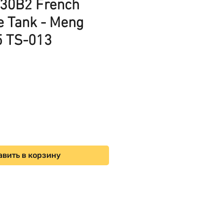
30B2 French
e Tank - Meng
5 TS-013
ена
вить в корзину