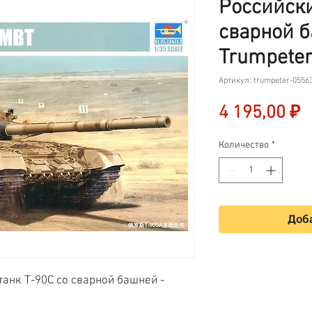
Российски
сварной б
Trumpeter
Артикул: trumpeter-0556
Ц
4 195,00 ₽
Количество
*
Доба
анк Т-90С со сварной башней -