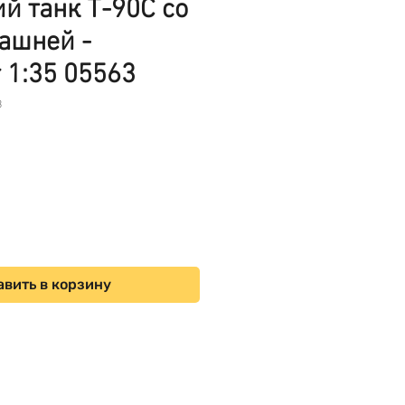
й танк Т-90С со
ашней -
 1:35 05563
3
ена
вить в корзину