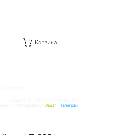
Корзина
 и доставка
Наша почта:
modelismus@gmail.com
ефон:
+7-911-232-86-85 /
Вацап
/
Телеграм