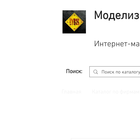
Моделиз
Интернет-ма
Поиск:
Главная
Каталог по фирмам
Принимаем заказы через
сайт
с корзино