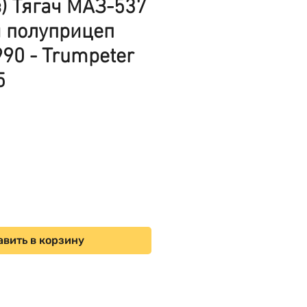
з) Тягач МАЗ-537
и полуприцеп
90 - Trumpeter
5
ена
вить в корзину