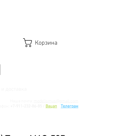
Корзина
 и доставка
Наша почта:
modelismus@gmail.com
ефон:
+7-911-232-86-85 /
Вацап
/
Телеграм