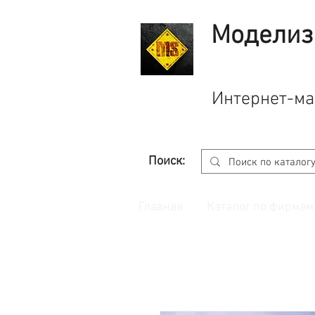
Моделиз
Интернет-ма
Поиск:
Главная
Каталог по фирмам
Принимаем заказы через
сайт
с корзино