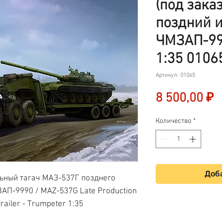
(под зака
поздний 
ЧМЗАП-99
1:35 0106
Артикул: 01065
Ц
8 500,00 ₽
Количество
*
Доба
ьный тагач МАЗ-537Г позднего
АП-9990 / MAZ-537G Late Production
railer - Trumpeter 1:35