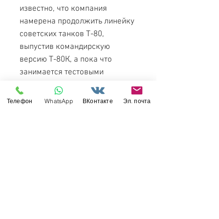
известно, что компания
намерена продолжить линейку
советских танков Т-80,
выпустив командирскую
версию Т-80К, а пока что
занимается тестовыми
отливками и сборкой Т-80У.
Кроме того, RPG-Model
Телефон
WhatsApp
ВКонтакте
Эл. почта
обещает выпустить в масштабе
1/35 детализированный
газотурбинный двигатель
ГТД-1250 ("изделие 29"),
благодаря выдающимся
характеристикам которого наш
танк Т-80 и называют
"летающим".