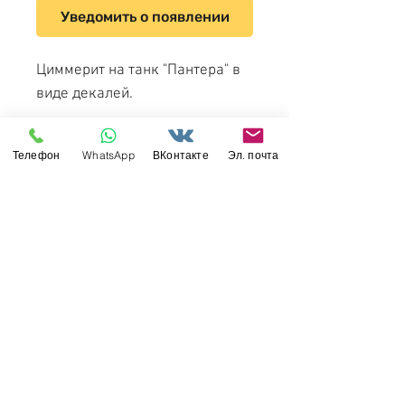
Уведомить о появлении
Циммерит на танк "Пантера" в
виде декалей.
Meng Model SPS-052 1/35
Телефон
WhatsApp
ВКонтакте
Эл. почта
German Medium Tank Sd.Kfz.171
Panther Ausf. A Late, Zimmerit
Decal Type 3
Свяжитесь с нами
Россия, Санкт-Петербург, 199034
МТС СПб / Viber / WhattsApp:
+7-911-232-8685
Прием интернет-заказов круглосуточно
Режим работы: пн-пт 11:00 - 19:00
modelismus@gmail.com