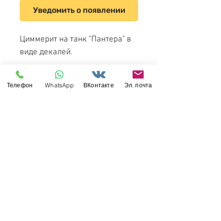
Уведомить о появлении
Циммерит на танк "Пантера" в
виде декалей.
Meng Model SPS-051 1/35
Телефон
WhatsApp
ВКонтакте
Эл. почта
German Medium Tank Sd.Kfz.171
Panther Ausf. A Late, Zimmerit
Decal Type 2
Свяжитесь с нами
Россия, Санкт-Петербург, 199034
МТС СПб / Viber / WhattsApp:
+7-911-232-8685
Прием интернет-заказов круглосуточно
Режим работы: пн-пт 11:00 - 19:00
modelismus@gmail.com