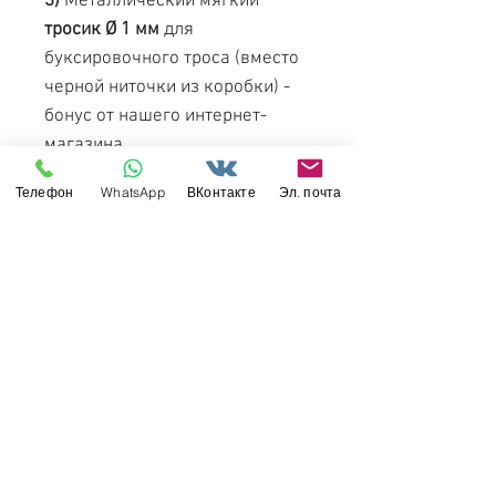
3)
Металлический мягкий
тросик Ø 1 мм
для
буксировочного троса (вместо
черной ниточки из коробки) -
бонус от нашего интернет-
магазина.
Телефон
WhatsApp
ВКонтакте
Эл. почта
Появление на рынке: май 2020
года.
Спешите забронировать свой
экземпляр. Количество
предложений ограничено по
предзаказу.
Смотрите также
:
ОБЗОР
НАБОРА
и тестовая сборка - в
нашей группе в ВК.