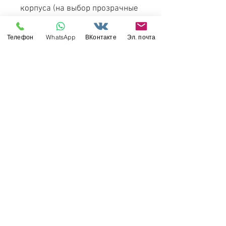
корпуса (на выбор прозрачные
или наоборот).
Телефон
WhatsApp
ВКонтакте
Эл. почта
ОБЗОР в нашем альбом в
соцсети ВКонтакте
German Tiger I Early Production
Wittmann's Tiger No. 504 with
full interior and clear parts with
workable tracks - Rye Field
Model RM-5025 (RFM) 1/35
Свяжитесь с нами
Россия, Санкт-Петербург, 199034
МТС СПб / Viber / WhattsApp:
+7-911-232-8685
Прием интернет-заказов круглосуточно
Режим работы: пн-пт 11:00 - 19:00