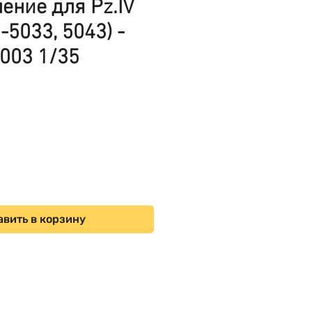
ение для Pz.IV
-5033, 5043) -
003 1/35
ена
вить в корзину