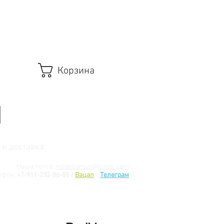
Корзина
 и доставка
Наша почта:
modelismus@gmail.com
ефон:
+7-911-232-86-85 /
Вацап
/
Телеграм