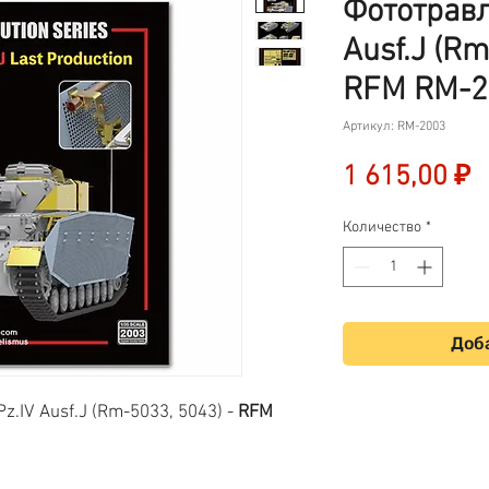
Фототравл
Ausf.J (Rm
RFM RM-2
Артикул: RM-2003
Ц
1 615,00 ₽
Количество
*
Доба
.IV Ausf.J (Rm-5033, 5043) -
RFM