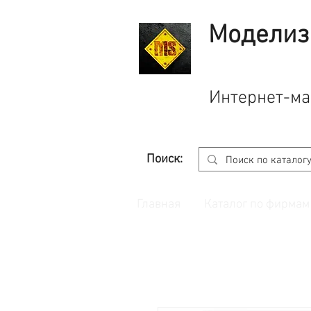
Моделиз
Интернет-ма
Поиск:
Главная
Каталог по фирмам
Принимаем заказы через
сайт
с корзино