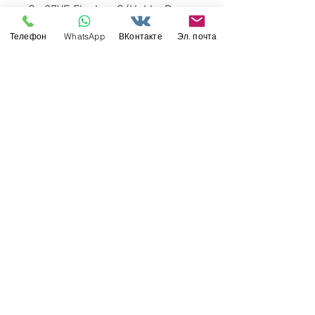
Су-27УБ Flanker-C (
Hobby Boss
81713
) - Quinta Studio 1/48
Телефон
WhatsApp
ВКонтакте
Эл. почта
Свяжитесь с нами
Россия, Санкт-Петербург, 199034
МТС СПб / Viber / WhattsApp:
+7-911-232-8685
Прием интернет-заказов круглосуточно
Режим работы: пн-пт 11:00 - 19:00
modelismus@gmail.com
Обслуживание клиентов
Контакты >
/
Доставка >
Возврат
>
/
Оплата и гарантия >
©
2017-2022
Моделизмус - онлайн-магазин
товаров для хобби и масштабных моделей.
Вся информация на сайте справочная и не
является публичной офертой.