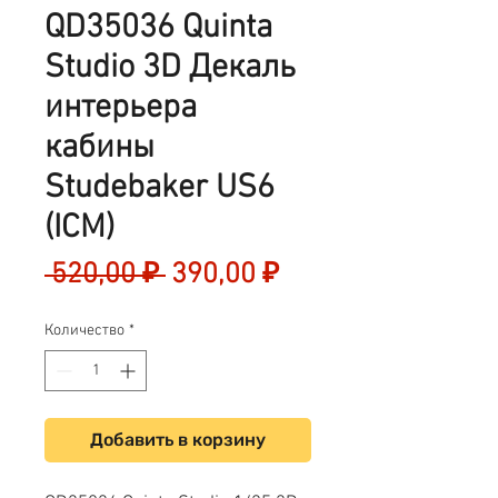
QD35036 Quinta
Studio 3D Декаль
интерьера
кабины
Studebaker US6
(ICM)
Обычная
Спеццена
 520,00 ₽ 
390,00 ₽
цена
Количество
*
Добавить в корзину