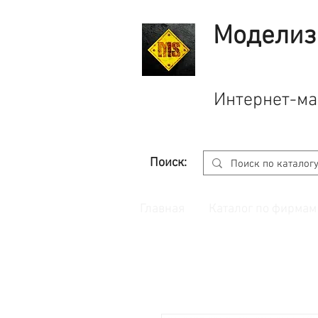
Моделиз
Интернет-ма
Поиск:
Главная
Каталог по фирмам
Принимаем заказы через
сайт
с корзино