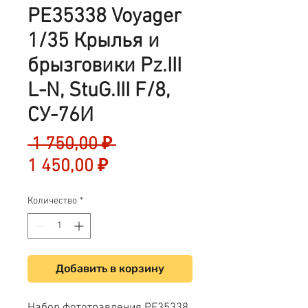
PE35338 Voyager
1/35 Крылья и
брызговики Pz.III
L-N, StuG.III F/8,
СУ-76И
Обычная
 1 750,00 ₽ 
Спеццена
цена
1 450,00 ₽
Количество
*
Добавить в корзину