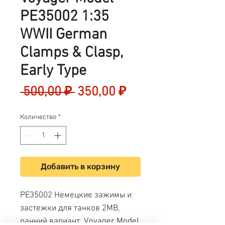
PE35002 1:35
WWII German
Clamps & Clasp,
Early Type
Обычная
Спеццена
 500,00 ₽ 
350,00 ₽
цена
Количество
*
Добавить в корзину
PE35002 Немецкие зажимы и
застежки для танков 2МВ,
ранний вариант. Voyager Model