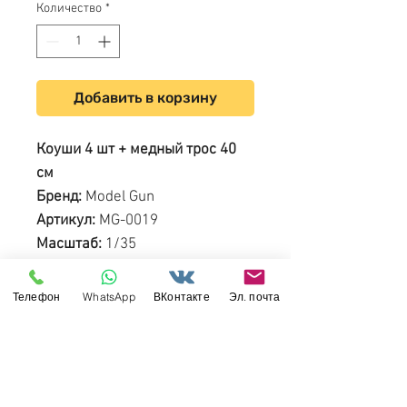
Количество
*
Добавить в корзину
Коуши 4 шт + медный трос 40
см
Бренд:
Model Gun
Артикул:
MG-0019
Масштаб:
1/35
Название:
Буксировочные
тросы немецкого танка
Телефон
WhatsApp
ВКонтакте
Эл. почта
"Королевский Тигр" (Tiger II) и
самоходки "Ягдтигр"
Страна производитель:
Россия