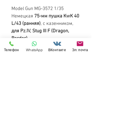
Model Gun MG-3572 1/35
Немецкая
75-мм пушка KwK 40
L/43 (ранняя)
, с казенником,
для Pz.IV, Stug III F (Dragon,
Border).
Телефон
WhatsApp
ВКонтакте
Эл. почта
Версия без маски и
дульника
(дульный тормоз
взять из коробки).
Свяжитесь с нами
Россия, Санкт-Петербург, 199034
МТС СПб / Viber / WhattsApp:
+7-911-232-8685
Прием интернет-заказов круглосуточно
Режим работы: пн-пт 11:00 - 19:00
modelismus@gmail.com