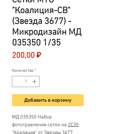
Сетки МТО
"Коалиция-СВ"
(Звезда 3677) -
Микродизайн МД
035350 1/35
Цена
200,00 ₽
Количество
*
Добавить в корзину
МД 035350 Набор
фототравления сеток на
2С35
"Коалиция" от Звезды 3677
.