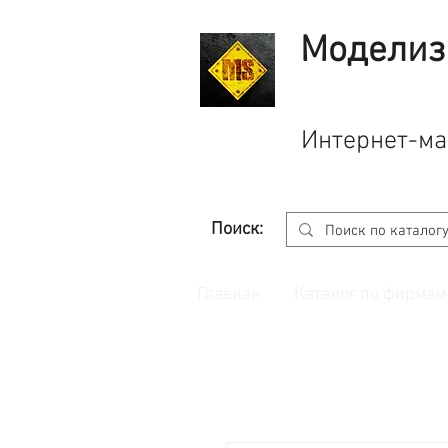
Моделиз
Интернет-ма
Поиск:
Главная
Каталог по фирмам
Принимаем заказы через
сайт
с корзино