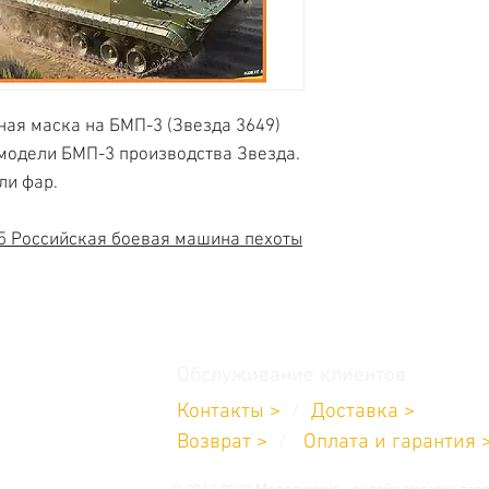
ная маска на БМП-3 (Звезда 3649)
 модели БМП-3 производства Звезда.
ли фар.
5 Российская боевая машина пехоты
Обслуживание клиентов
Контакты >
/
Доставка >
11-232-8685
Возврат
>
/
Оплата и гарантия 
углосуточно
 19:00