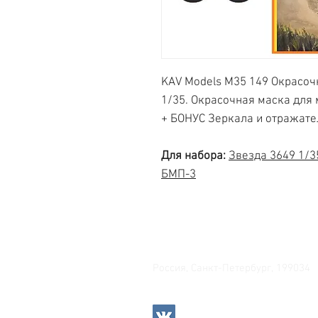
KAV Models M35 149 Окрасоч
1/35. Окрасочная маска для
+ БОНУС Зеркала и отражате
Для набора:
Звезда 3649 1/3
БМП-3
Свяжитесь с нами
Россия, Санкт-Петербург, 199034
МТС СПб / Viber / WhattsApp: +7-9
Прием интернет-заказов кр
Режим работы: пн-пт 11:00 -