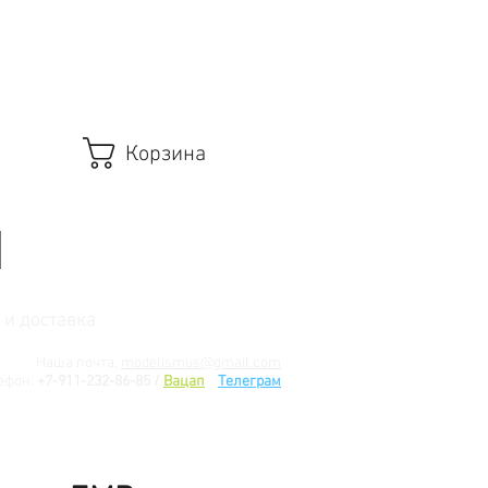
Корзина
 и доставка
Наша почта:
modelismus@gmail.com
ефон:
+7-911-232-86-85 /
Вацап
/
Телеграм