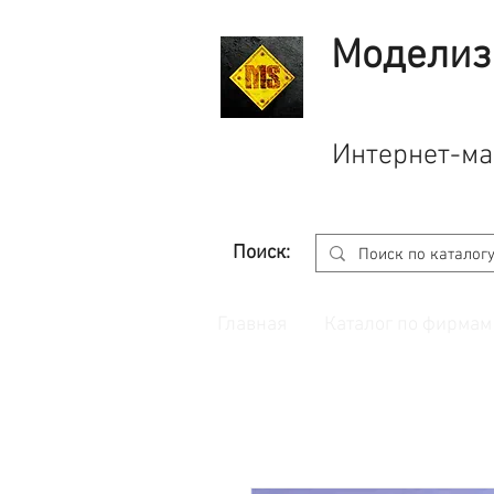
Моделиз
Интернет-ма
Поиск:
Главная
Каталог по фирмам
Принимаем заказы через
сайт
с корзино