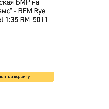
ская БМР на
амс" - RFM Rye
el 1:35 RM-5011
ена
вить в корзину