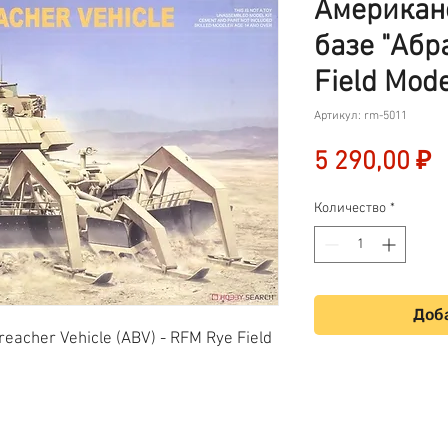
Американ
базе "Абр
Field Mod
Артикул: rm-5011
Ц
5 290,00 ₽
Количество
*
Доба
eacher Vehicle (ABV) - RFM Rye Field