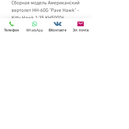
Сборная модель Американский
вертолет HH-60G "Pave Hawk" -
Kitty Hawk 1:35 KH50006
Телефон
WhatsApp
ВКонтакте
Эл. почта
Появление на рынке: сентябрь
2019 года.
Свяжитесь с нами
Россия, Санкт-Петербург, 199034
МТС СПб / Viber / WhattsApp:
+7-911-232-8685
Прием интернет-заказов круглосуточно
Режим работы: пн-пт 11:00 - 19:00
modelismus@gmail.com
Обслуживание клиентов
Контакты >
/
Доставка >
Возврат
>
/
Оплата и гарантия >
©
2017-2022
Моделизмус - онлайн-магазин