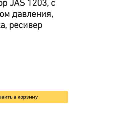
р JAS 1203, с
ом давления,
а, ресивер
ена
вить в корзину