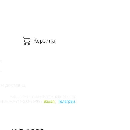
Корзина
 и доставка
Наша почта:
modelismus@gmail.com
ефон:
+7-911-232-86-85 /
Вацап
/
Телеграм