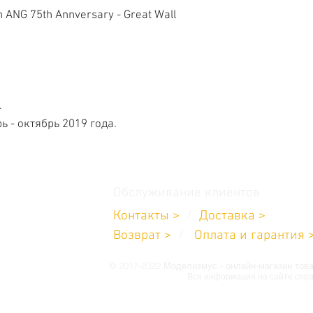
ANG 75th Annversary - Great Wall
.
ь - октябрь 2019 года.
Обслуживание клиентов
Контакты >
/
Доставка >
11-232-8685
Возврат
>
/
Оплата и гарантия 
углосуточно
 19:00
© 2017-2022 Моделизмус - онлайн-магазин тов
Вся информация на сайте спра