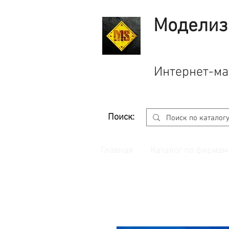
Моделиз
Интернет-ма
Поиск:
Главная
Каталог по фирмам
Принимаем заказы через
сайт
с корзино