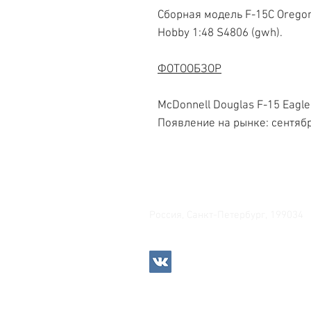
Сборная модель F-15C Oregon 
Hobby 1:48 S4806 (gwh).
ФОТООБЗОР
McDonnell Douglas F-15 Eagle
Появление на рынке: сентябр
Свяжитесь с нами
Россия, Санкт-Петербург, 199034
МТС СПб / Viber / WhattsApp: +7-9
Прием интернет-заказов кр
Режим работы: пн-пт 11:00 -
modelismus@gmail.com