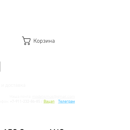
Корзина
 и доставка
Наша почта:
modelismus@gmail.com
ефон:
+7-911-232-86-85 /
Вацап
/
Телеграм