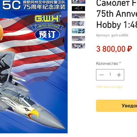
Самолет F
75th Annve
Hobby 1:4
Артикул: gwh-s4806
Ц
3 800,00 ₽
Количество
*
Нет на складе
Уведо