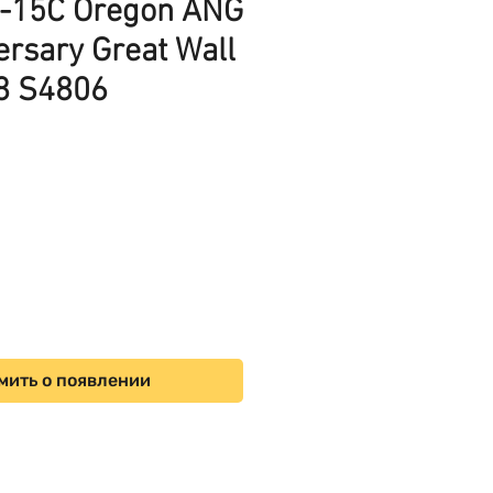
-15C Oregon ANG
rsary Great Wall
8 S4806
ена
мить о появлении