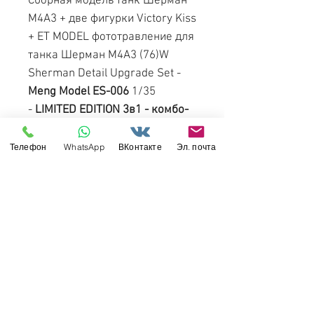
Сборная модель танк Шерман
М4А3 + две фигурки Victory Kiss
+ ET MODEL фототравление для
танка Шерман M4A3 (76)W
Sherman Detail Upgrade Set -
Meng Model ES-006
1/35
-
LIMITED EDITION 3в1 - комбо-
набор три в одном.
Телефон
WhatsApp
ВКонтакте
Эл. почта
ВИДЕООБЗОР на Ютюб
Свяжитесь с нами
Россия, Санкт-Петербург, 199034
МТС СПб / Viber / WhattsApp:
+7-911-232-8685
Прием интернет-заказов круглосуточно