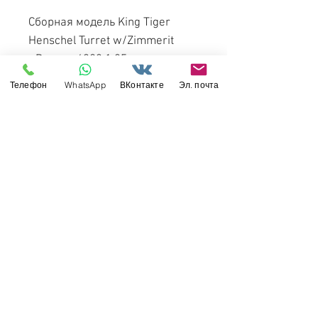
Сборная модель King Tiger
Henschel Turret w/Zimmerit
- Dragon 6303 1:35
Немецкий танк "Королевский
Телефон
WhatsApp
ВКонтакте
Эл. почта
Тигр" (башня Хеншель) с
циммеритом
Свяжитесь с нами
Россия, Санкт-Петербург, 199034
МТС СПб / Viber / WhattsApp:
+7-911-232-8685
Прием интернет-заказов круглосуточно
Режим работы: пн-пт 11:00 - 19:00
modelismus@gmail.com
Обслуживание клиентов
Контакты >
/
Доставка >
Возврат
>
/
Оплата и гарантия >