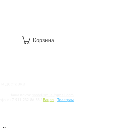
Корзина
 и доставка
Наша почта:
modelismus@gmail.com
ефон:
+7-911-232-86-85 /
Вацап
/
Телеграм