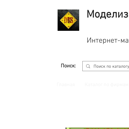
Моделиз
Интернет-ма
Поиск:
Главная
Каталог по фирмам
Принимаем заказы через
сайт
с корзино