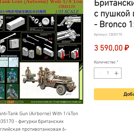
Британск
с пушкой 
- Bronco 
Артикул: CB35170
Ц
3 590,00 ₽
Количество
*
Доба
nti-Tank Gun (Airborne) With 1/4Ton
B35170 - фигурки британских
нглийская противотанковая 6-