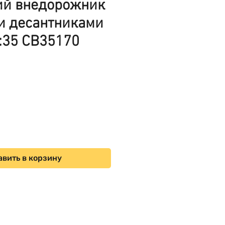
ий внедорожник
и десантниками
1:35 CB35170
ена
вить в корзину