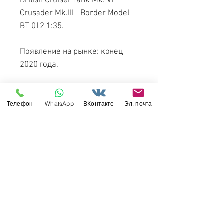
British Cruiser Tank Mk. VI
Crusader Mk.III - Border Model
BT-012 1:35.
Появление на рынке: конец
2020 года.
Крейсерский танк
«Крусейдер», A15 —
Телефон
WhatsApp
ВКонтакте
Эл. почта
британский средний
крейсерский танк периода
Второй мировой войны
Свяжитесь с нами
Россия, Санкт-Петербург, 199034
МТС СПб / Viber / WhattsApp:
+7-911-232-8685
Прием интернет-заказов круглосуточно