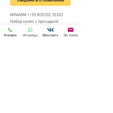
Уведомить о появлении
MINIARM 1/35 B35202 35202
Набор колес с просадкой
Кама-1260 для автомобиля
Камаз-5350 Мустанг (поздней
Телефон
WhatsApp
ВКонтакте
Эл. почта
серии), 6 шт + запаска. Для
набора 3697 Звезда
Свяжитесь с нами
Россия, Санкт-Петербург, 199034
МТС СПб / Viber / WhattsApp:
+7-911-232-8685
Прием интернет-заказов круглосуточно
Режим работы: пн-пт 11:00 - 19:00
modelismus@gmail.com
Обслуживание клиентов
Контакты >
/
Доставка >