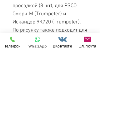
просадкой (8 шт), для РЗСО
Смерч-М (Trumpeter) и
Искандер 9К720 (Trumpeter).
По рисунку также подходит для
ракетного комплекта "Бал" от
Trumpeter.
Телефон
WhatsApp
ВКонтакте
Эл. почта
1:35 b35140
Свяжитесь с нами
Россия, Санкт-Петербург, 199034
МТС СПб / Viber / WhattsApp:
+7-911-232-8685
Прием интернет-заказов круглосуточно
Режим работы: пн-пт 11:00 - 19:00
modelismus@gmail.com
Обслуживание клиентов