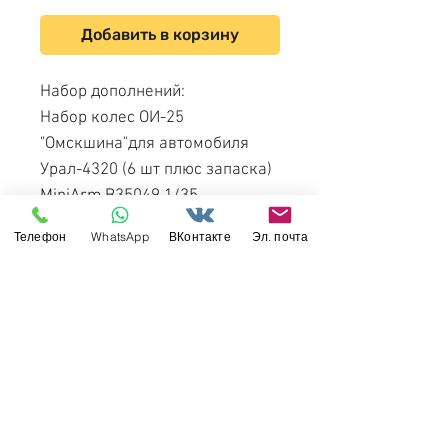
Добавить в корзину
Набор дополнений:
Набор колес ОИ-25
"Омскшина"для автомобиля
Урал-4320 (6 шт плюс запаска)
MiniArm B35049 1/35
Телефон
WhatsApp
ВКонтакте
Эл. почта
Подойдет для наборов сборных
моделей Урал-4320 фирмы ICM,
Trumpeter, "Звезда" (масштаб
1:35).
Свяжитесь с нами
Россия, Санкт-Петербург, 199034