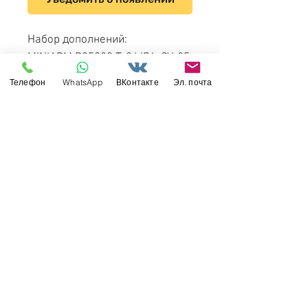
Набор дополнений:
MINIARM B35028 Т-34/76, СУ-85
Штампованные катки с
Телефон
WhatsApp
ВКонтакте
Эл. почта
усиленным кольцом и
перфорацией грузошины
Свяжитесь с нами
Россия, Санкт-Петербург, 199034
МТС СПб / Viber / WhattsApp:
+7-911-232-8685
Прием интернет-заказов круглосуточно
Режим работы: пн-пт 11:00 - 19:00
modelismus@gmail.com
Обслуживание клиентов
Контакты >
/
Доставка >
Возврат
>
/
Оплата и гарантия >