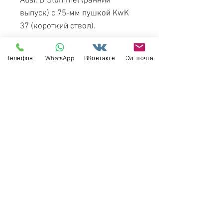
Ausf. D Stummel (ранний
выпуск) с 75-мм пушкой KwK
37 (короткий ствол).
Появление на рынке: сентябрь
Телефон
WhatsApp
ВКонтакте
Эл. почта
2020 года. Свежее
переиздание.
Свяжитесь с нами
Россия, Санкт-Петербург, 199034
МТС СПб / Viber / WhattsApp:
+7-911-232-8685
Прием интернет-заказов круглосуточно
Режим работы: пн-пт 11:00 - 19:00
modelismus@gmail.com
Обслуживание клиентов
Контакты >
/
Доставка >
Возврат
>
/
Оплата и гарантия >