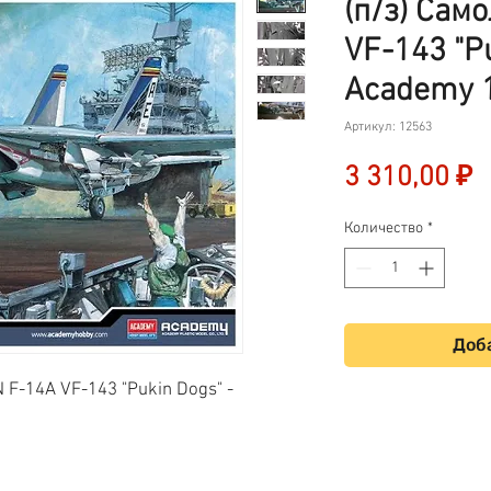
(п/з) Сам
VF-143 "Pu
Academy 1
Артикул: 12563
Ц
3 310,00 ₽
Количество
*
Доба
F-14A VF-143 "Pukin Dogs" -