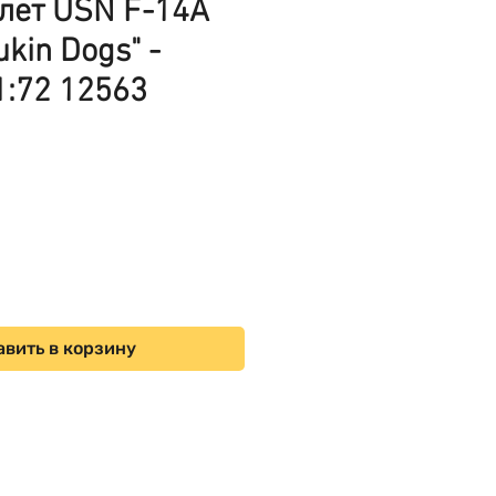
олет USN F-14A
kin Dogs" -
:72 12563
ена
вить в корзину