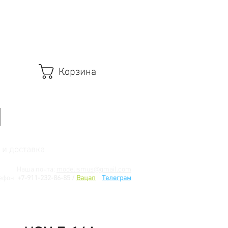
Корзина
 и доставка
Наша почта:
modelismus@gmail.com
ефон:
+7-911-232-86-85 /
Вацап
/
Телеграм