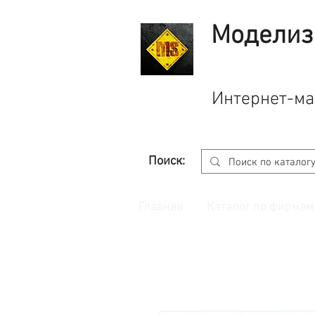
Моделиз
Интернет-ма
Поиск:
Главная
Каталог по фирмам
Принимаем заказы через
сайт
с корзино