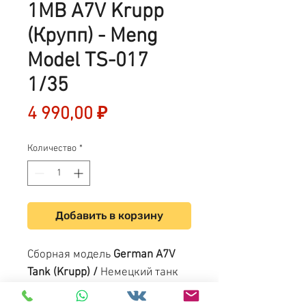
1МВ A7V Krupp
(Крупп) - Meng
Model TS-017
1/35
Цена
4 990,00 ₽
Количество
*
Добавить в корзину
Сборная модель
German A7V
Tank (Krupp) /
Немецкий танк
Первой мировой войны - Meng