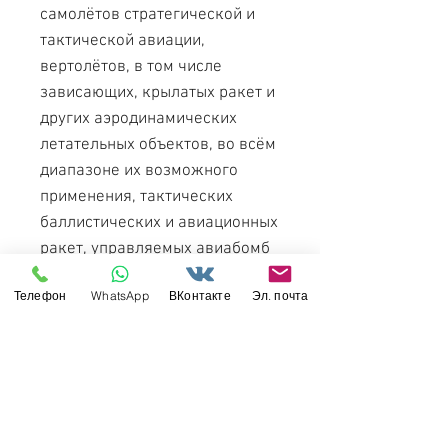
самолётов стратегической и
тактической авиации,
вертолётов, в том числе
зависающих, крылатых ракет и
других аэродинамических
летательных объектов, во всём
диапазоне их возможного
применения, тактических
баллистических и авиационных
ракет, управляемых авиабомб
в условиях интенсивного
Телефон
WhatsApp
ВКонтакте
Эл. почта
радиоэлектронного и огневого
противодействия противника, а
также для обстрела надводных
и наземных радиоконтрастных
целей. ЗРК может применяться
для противовоздушной