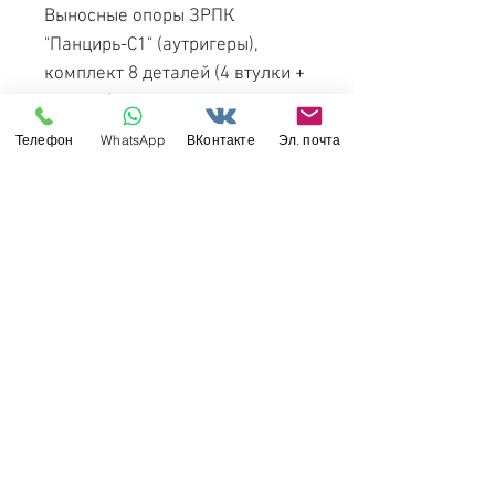
Выносные опоры ЗРПК
"Панцирь-С1" (аутригеры),
комплект 8 деталей (4 втулки +
4 блина)
Телефон
WhatsApp
ВКонтакте
Эл. почта
Материал: металл
Свяжитесь с нами
Россия, Санкт-Петербург, 199034
МТС СПб / Viber / WhattsApp:
+7-911-232-8685
Прием интернет-заказов круглосуточно
Режим работы: пн-пт 11:00 - 19:00
modelismus@gmail.com
Обслуживание клиентов
Контакты >
/
Доставка >
Возврат
>
/
Оплата и гарантия >