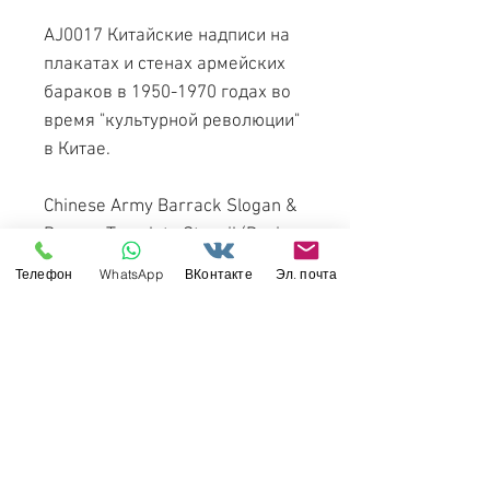
AJ0017 Китайские надписи на
плакатах и стенах армейских
бараков в 1950-1970 годах во
время "культурной революции"
в Китае.
Chinese Army Barrack Slogan &
Banner Template Stencil (During
Culture Revolution)
Телефон
WhatsApp
ВКонтакте
Эл. почта
Трафарет надписи "культурной
революции" в Китае (1950-1970
гг) - AJ0017 Alexen Models 1/35
Свяжитесь с нами