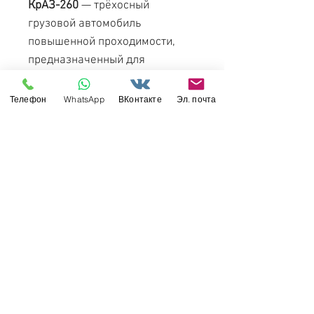
КрАЗ-260
— трёхосный
грузовой автомобиль
повышенной проходимости,
предназначенный для
перевозки грузов, личного
состава и буксировки
Телефон
WhatsApp
ВКонтакте
Эл. почта
некоторого артвооружения по
бездорожью и автомобильным
дорогам всех категорий.
Выпускался в Советском Союзе
с 1981 по 1993 годы, всего
было выпущено 15 279 шт.
На конвейере его сменил
более совершенный
КрАЗ-6322.