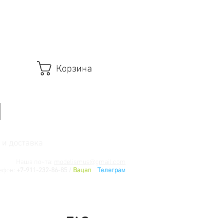
Корзина
 и доставка
Наша почта:
modelismus@gmail.com
ефон:
+7-911-232-86-85 /
Вацап
/
Телеграм