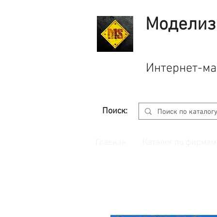
Моделиз
Интернет-ма
Поиск:
Главная
Каталог по фирмам
Принимаем заказы через
сайт
с корзино