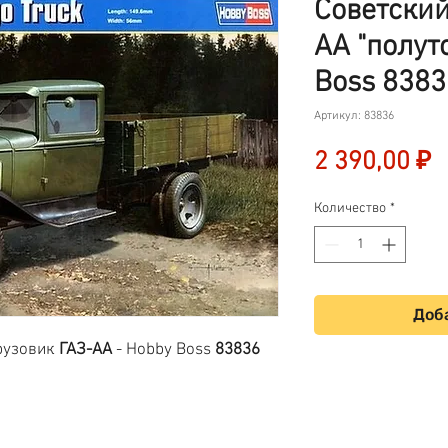
Советский
АА "полут
Boss 8383
Артикул: 83836
Ц
2 390,00 ₽
Количество
*
Доба
рузовик
ГАЗ-АА
- Hobby Boss
83836