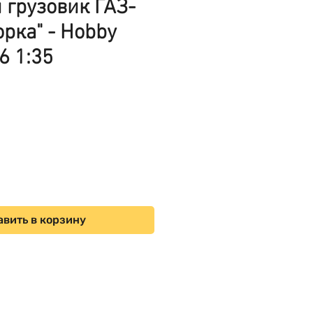
 грузовик ГАЗ-
орка" - Hobby
6 1:35
ена
вить в корзину