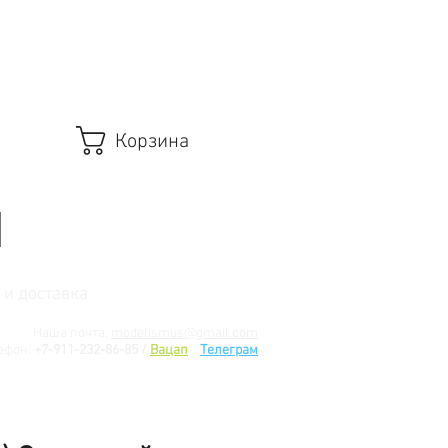
Корзина
 и доставка
Наша почта:
modelismus@gmail.com
ефон:
+7-911-232-86-85 /
Вацап
/
Телеграм