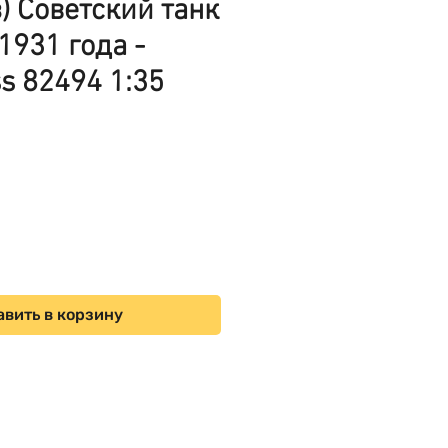
з) Советский танк
1931 года -
s 82494 1:35
ена
вить в корзину