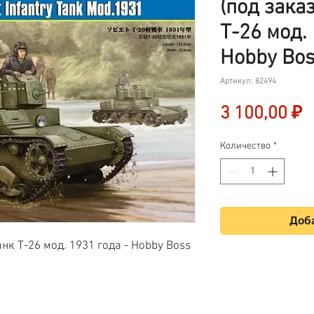
(под зака
Т-26 мод. 
Hobby Bos
Артикул: 82494
Ц
3 100,00 ₽
Количество
*
Доба
нк Т-26 мод. 1931 года - Hobby Boss