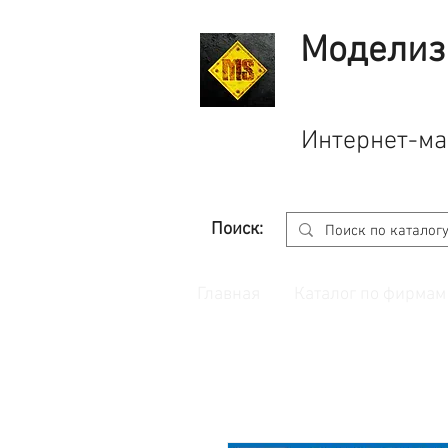
Моделиз
Интернет-ма
Поиск:
Главная
Каталог по фирмам
Принимаем заказы через
сайт
с корзино