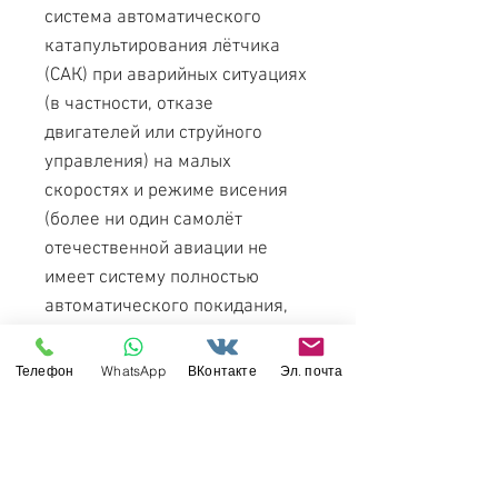
система автоматического
катапультирования лётчика
(САК) при аварийных ситуациях
(в частности, отказе
двигателей или струйного
управления) на малых
скоростях и режиме висения
(более ни один самолёт
отечественной авиации не
имеет систему полностью
автоматического покидания,
решающую за лётчика).
Телефон
WhatsApp
ВКонтакте
Эл. почта
Всего был построен 231
самолёт Як-38 различных
модификаций в 1974—1989
годах. Серийный выпуск