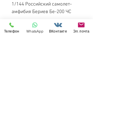
1/144 Российский самолет-
амфибия Бериев Бе-200 ЧС
Появление на рынке: июль
Телефон
WhatsApp
ВКонтакте
Эл. почта
2020 года.
Свяжитесь с нами
Россия, Санкт-Петербург, 199034
МТС СПб / Viber / WhattsApp:
+7-911-232-8685
Прием интернет-заказов круглосуточно
Режим работы: пн-пт 11:00 - 19:00
modelismus@gmail.com
Обслуживание клиентов
Контакты >
/
Доставка >
Возврат
>
/
Оплата и гарантия >
©
2017-2022
Моделизмус - онлайн-магазин