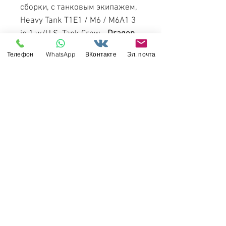
сборки, с танковым экипажем,
Heavy Tank T1E1 / M6 / M6A1 3
in 1 w/U.S. Tank Crew -
Dragon
1:35 6936
.
Телефон
WhatsApp
ВКонтакте
Эл. почта
Появление на рынке: осень
2019 года.
Свяжитесь с нами
Россия, Санкт-Петербург, 199034
МТС СПб / Viber / WhattsApp:
+7-911-232-8685
Прием интернет-заказов круглосуточно
Режим работы: пн-пт 11:00 - 19:00
modelismus@gmail.com
Обслуживание клиентов
Контакты >
/
Доставка >
Возврат
>
/
Оплата и гарантия >
©
2017-2022
Моделизмус - онлайн-магазин