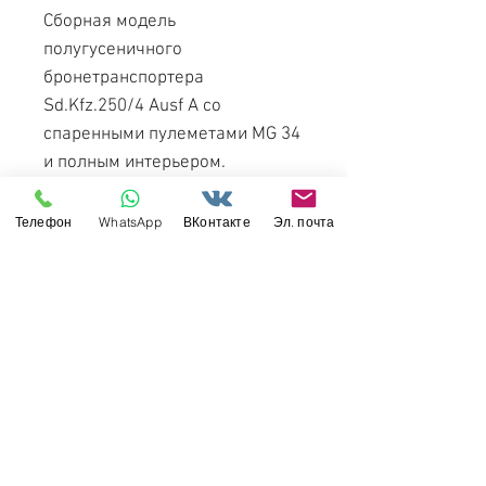
Сборная модель
полугусеничного
бронетранспортера
Sd.Kfz.250/4 Ausf A со
спаренными пулеметами MG 34
и полным интерьером.
Sd.Kfz.250/4 Ausf A leichter
Телефон
WhatsApp
ВКонтакте
Эл. почта
Truppenluftschutzpanzerwagen
mit Zwilling MG34 - Dragon
6878 1:35
Свяжитесь с нами
Россия, Санкт-Петербург, 199034
МТС СПб / Viber / WhattsApp:
+7-911-232-8685
Прием интернет-заказов круглосуточно
Режим работы: пн-пт 11:00 - 19:00