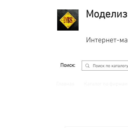
Моделиз
Интернет-ма
Поиск:
Главная
Каталог по фирмам
Принимаем заказы через
сайт
с корзино