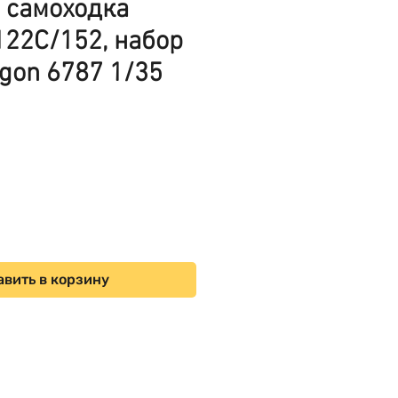
 самоходка
22С/152, набор
agon 6787 1/35
ена
вить в корзину