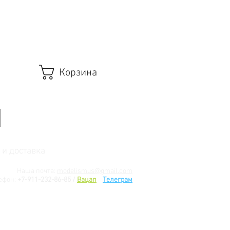
Корзина
 и доставка
Наша почта:
modelismus@gmail.com
ефон:
+7-911-232-86-85 /
Вацап
/
Телеграм