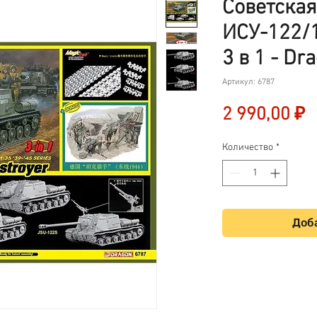
Советская
ИСУ-122/1
3 в 1 - Dr
Артикул: 6787
Ц
2 990,00 ₽
Количество
*
Доба